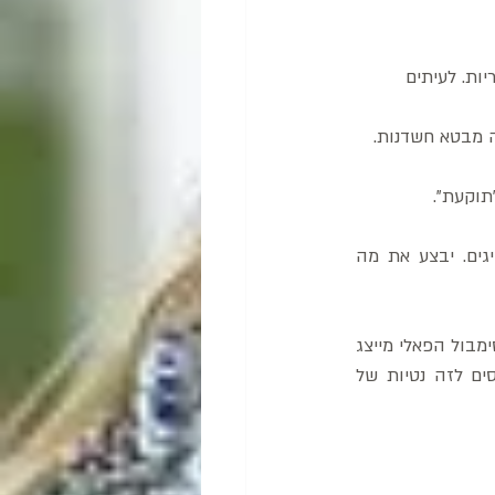
ות. לעיתים 
 מבטא חשדנות. 
תוקעת".
 – הפגנת החלטיות, נחרצות, תקיפות, שליטה וכוח. אופייני למנהיגים. יבצע את מה 
 – פלרטטן (אצל גברים בעיקר). פאלוס הוא השם לאיבר המין הזכרי ביוונית והסימבול הפאלי מייצג 
את כוח הפריון הגברי. לכן כאשר מופיעים סימבולים שמזכירים את הסמל הפאלי אנו מייחסים לזה נטיות של 