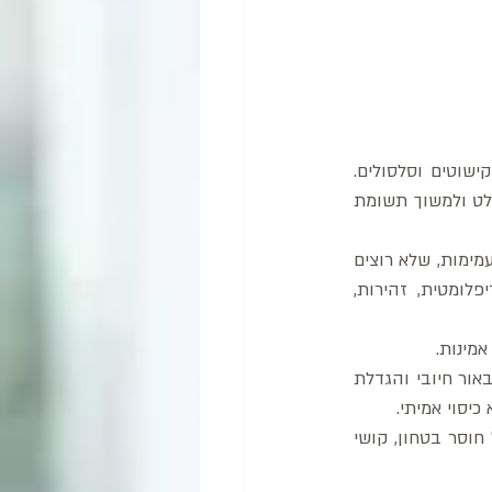
 עשיית רושם, "פוזה", הצגת פלקט חיצוני של קישוטים וסלסולים. 
אצל אנשי ציבור ומפורסמים אחרים נראה הרבה פעמים חתימה כזו, המעידה על הצורך להתבלט ולמשוך תשומת 
  –אנשים שמעדיפים לשמור על עמימות, שלא רוצים 
להגדיר את עצמם, להתחייב או שיזהו אותם. חתימה לא קריאה יכולה לבטא גם גישה דיפלומטית, זהירות, 
מינות. 
 – צורך לפצות על תחושת חסר פנימית, באמצעות הצגת עצמי באור חיובי והגדלת 
יסוי אמיתי. 
 – מעידה על צניעות, או אף הצטנעות (לא כנה), רצון לא לבלוט בשל חוסר בטחון, קושי 