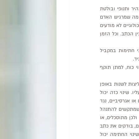
למשל, כתב קטן, מכונס, איטי ומבוקר ובסופו חתימה גדולה, שתופסת שטח רב, נעשית בקו מהיר ותנופי ובולטת 
על הדף. לפער כזה יש משמעות רבה שצריך לתת עליה את הדעת. הוא משקף את הפער בין מה שמרגיש האדם 
בפועל לבין מה שהוא מבקש להציג כלפי חוץ. הסיבות לכך הן רבות והן נובעות ממניעים פסיכולוגיים לא מודעים 
שלא ניכנס אליהם כאן. אך בהמשך ניתן כמה דוגמאות לסוגי חתימה וליחס שמתקיים בינם לבין הכתב. וכל הזמן 
החתימה מתגבשת בגיל צעיר, והולכת ומתפתחת עם השנים. בגיל ההתבגרות מחקים סוגי חתימות במקביל 
ד.
מתוקף החוק חתימה חייבת להיות קבועה. זיופה הינו עבירה פלילית. חתימה משמשת לייפוי כוח, למתן תוקף 
שינויים בחתימה תלויים בשינויים במבנה האישיות אך גם בנסיבות חיצוניות. לעיתים אנחנו ממליצות לשנות באופן 
יזום את החתימה כדי להשתחרר ממצב רגשי מסוים שהאדם נתון בו שחוסם אותו ומקשה עליו. שינוי כזה יכול 
לסייע מהחוץ פנימה, לפחות ברמה המיידית. חתימה מסורבלת מדי או קטנה, עם קווים מכסים או אגרסיביים, נגד 
כיוון ההתקדמות או מרוחקת מאוד, ויש אין סוף של דוגמאות של חתימות שמייצגות אנשים שמתקשים להתנהל 
בחופשיות ולחוש ביטחון, שמרגישים שהם מקריבים למען המשפחה על חשבון פיתוחם האישי ולכן מתוסכלים, או 
בעלי דימוי עצמי נמוך וחסרי העזה לשנות ולצאת לחיים באופן בוטח. כאשר משוחחים עם האדם, בודקים את כתב 
היד לצד מבחנים נוספים ורואים שהוא נמצא במשבר כלשהו, בתקופה לא טובה, במצוקה, שינוי החתימה יכול 