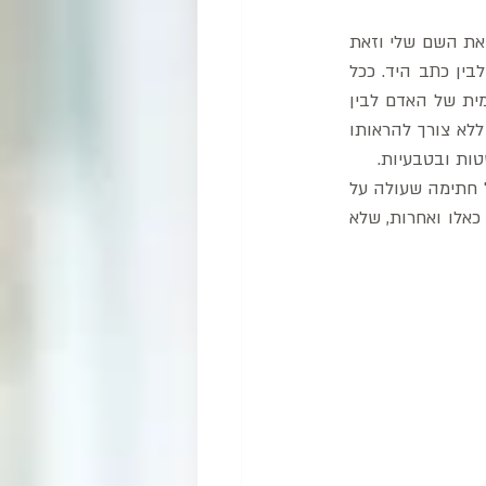
בקורסים שאנחנו מעבירות, או בהרצאות, יש תמיד מי שאומר – לי אין חתימה. אני פשוט רושם את השם שלי וזאת 
החתימה שלי. אבל זה לא אומר שאין לו חתימה. זהו מקרה שבו אין כל הבדל בין החתימה לבין כתב היד. ככל 
שיש יותר דמיון בין החתימה לכתב היד, כך ניתן לדבר על הרמוניה ואיזון בין התחושה הפנימית של האדם לבין 
התנהגותו כלפי חוץ. אדם שתוכו כברו. הצגת עצמי באופן טבעי הנובע מביטחון פנימי אמיתי, ללא צורך להראותו 
ות ובטבעיות. 
אך צריך לזכור שהחתימה, להבדיל מכתב היד, אינה כפופה לתקן כלשהו. אדם חופשי לבצע כל חתימה שעולה על 
דעתו, גם אם אינה קריאה או מובנת. ומי שבוחר לחתום כמו שהוא כותב, נראה שבחר, מסיבות כאלו ואחרות, שלא 