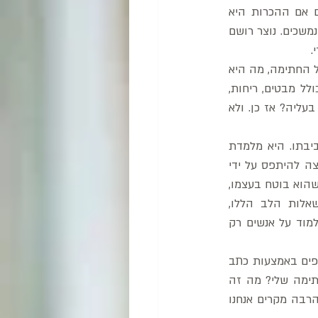
של שנייה, לגבי אותו אדם. כמו בכל מפגש שלנו עם אנשים, אנחנו חשים משהו לגביהם. גם אם ההכרות היא 
שטחית ומקרית. כל מה שפוגש את החושים שלנו אנחנו מסווגים. כאהוב, לא אהוב, נרתעים או נמשכים. נוצר רושם 
. 
ואז יש לפנינו גם חתימה. האם החתימה שראינו זה עתה תואמת את אותו הרושם. אם נתבונן על החתימה, מה היא 
יכולה להגיד לנו על האדם שחתם? למה הוא חותם דווקא כך? האם כמו המפגש המקרי, שכולל מבטים, ריחות, 
אינטונציות ועוד המון פרטים שנקלטים בשניות, כך גם החתימה יוצרת אצלנו רושם ראשוני על בעליה? אז כן. ולא 
החתימה, מעבר לתפקידה המשפטי והרשמי, היא ביטוי לרושם שמבקש האדם ליצור על סביבתו. היא מלמדת 
אותנו על התדמית המוחצנת של האדם, זאת שהוא מבקש ליצור כלפי חוץ. האופן בו הוא רוצה להיתפס על ידי 
הזולת. לכן אנו משווים את החתימה לכרטיס ביקור. האם האדם מבקש להרשים, לתת הרגשה שהוא בוטח בעצמו, 
יודע מה הוא רוצה. או שהוא מבקש ליצור ריחוק, לשמור על עמימות, לא להיחשף. משאלות הלב הללו, 
הבלתי-מודעות, מתבטאות בחתימה. אבל מעצם ההגדרה הזו כבר אנחנו למדים שלא ניתן ללמוד על אנשים רק 
האמת נמצאת בכתב היד. ה"אני האמיתי", היכולות, החולשות, הקשיים והשאיפות, כל אלו נחשפים באמצעות כתב 
היד. הרבה אנשים מבקשים שנגיד להם "משהו" לפי החתימה שלהם. מה את אומרת על החתימה שלי? מה זה 
אומר עלי? אבל בלי הכתב, נחטא לאמת. שילוב של השניים ייתן לנו את התמונה המדויקת. ובהרבה מקרים אנחנו 