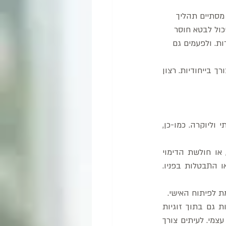
מסתיים תהליך 
כול לבטא חוסר 
ת. ולפעמים גם 
 לעומת זאת מבטאת מופנות גבוהה והסתגרות, חשש לצאת לחברה, אך גם צורך בייחודיות. רצון 
 – נתינת חשיבות לסטאטוס ולייחוס, למעמד חברתי וליוקרה. כמו-כן, 
 (לוי רחל) – צורך בתמיכה משפחתית, סולידריות ונאמנות, או חולשת הדימוי 
העצמי והמעטת ערך עצמי ביחס למשפחה. אצל אישה נשואה – הערכה ותלות בבן הזוג או התבטלות בפניו. 
ת לפיתוח האישי.
 - השקעה בצרכים אישיים ובקידום האישי, צורך לשמור על עצמאות גם בתוך זוגיות 
ומשפחה. תיתכן אכזבה מהמשפחה. יכול גם להעיד על אגוצנטריות, אגואיזם, עצמאות ובטחון עצמי. לעיתים צורך 