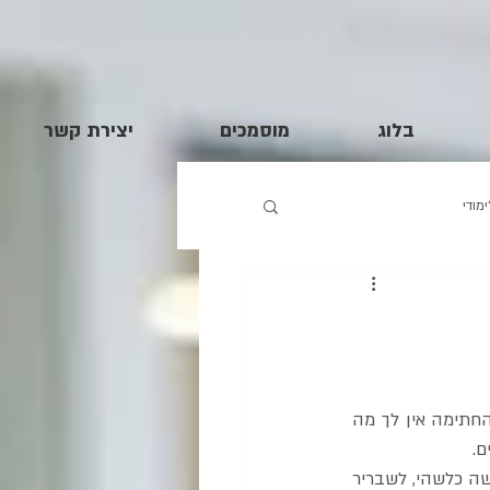
בלוג
מוסמכים
יצירת קשר
מודי
את מקבלת צ'ק. בודקת אם הסכום נכון, התאריך, וכל שאר הפרטים. גם אם הצ'ק חתום. בלי החתימה אין לך מה 
. 
האדם שנתן את הצ'ק, גם הוא עומד מולך. אפילו דיבר איתך משפט או שניים. נוצרה אצלך תחושה כלשהי, לשבריר 