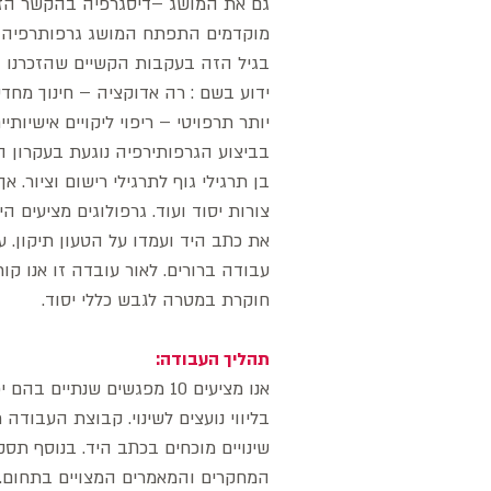
גם את המושג –דיסגרפיה בהקשר הזה
מוקדמים התפתח המושג גרפותרפיה ויש 
בגיל הזה בעקבות הקשיים שהזכרנו ובה
ידוע בשם : רה אדוקציה – חינוך מחדש
יותר תרפויטי – ריפוי ליקויים אישיו
בביצוע הגרפותירפיה נוגעת בעקרון
בן תרגילי גוף לתרגילי רישום וציור. א
צורות יסוד ועוד. גרפולוגים מציעים ה
את כתב היד ועמדו על הטעון תיקון. עם
עבודה ברורים. לאור עובדה זו אנו ק
חוקרת במטרה לגבש כללי יסוד.
תהליך העבודה:
אנו מציעים 10 מפגשים שנתי
בליווי נועצים לשינוי. קבוצת העבוד
שינויים מוכחים בכתב היד. בנוסף תס
המחקרים והמאמרים המצויים בתחום. כ