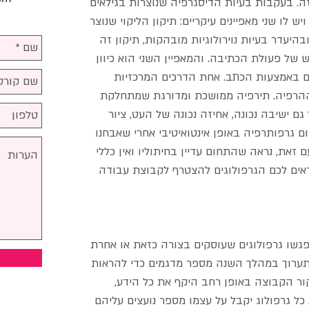
. בעקבות בעיות הדיסגרפיה שנוצרות בגילאים
לו שני מאפיינים עיקריים: תיקון הליקוי שנוצר
יעדר בעיות נוירולוגיות מובהקות, תיקון זה
 של פעולת הכתיבה. והמאפיין השני הוא כיוון
תיים באמצעות הכתב. אחת הדרכים המרכזיות
 ההרפיה. תירפיה ממושכת ומדורגת שמתחלקת
ך גם ישיבה נכונה, אחיזה נכונה של העט, ציור
יום גרפותרפיה באופן אינטואיטיבי אחרי שאבחנו
 זאת, נראה שהתחום עדיין בחיתוליו ואין כללי
וראים לכם הגרפולוגים להצטרף לקבוצת עבודה
ים בהם יפגשו גרפולוגים שעוסקים בצורה כזאת או אחרת
ה תערוך במהלך השנה מספר מדגמים כדי להראות
קור הקבוצה באופן רחב היקף את כל הידע,
ל גרפולוג יקבל על עצמו מספר נועצים עליהם