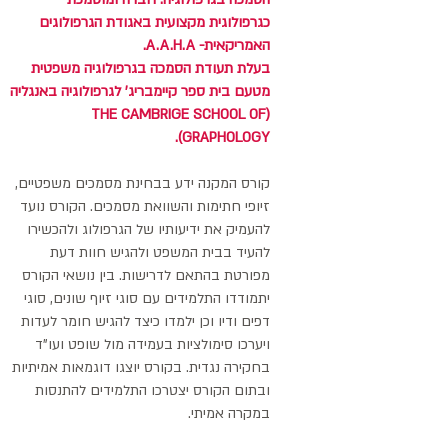
כגרפולוגית מקצועית באגודת הגרפולוגים
האמריקאית- A.A.H.A.
בעלת תעודת הסמכה בגרפולוגיה משפטית
מטעם בית ספר קיימבריג' לגרפולוגיה באנגליה
(THE CAMBRIGE SCHOOL OF
GRAPHOLOGY).
קורס המקנה ידע בבחינת מסמכים משפטיים,
זיופי חתימות והשוואת מסמכים. הקורס נועד
להעמיק את ידיעותיו של הגרפולוג ולהכשירו
להעיד בבית המשפט ולהגיש חוות דעת
מפורטת בהתאם לדרישות. בין נושאי הקורס
יתמודדו התלמידים עם סוגי זיוף שונים, סוגי
דפים ודיו וכן ילמדו כיצד להגיש חומר לעדות
ויערכו סימולציות בעמידה מול שופט ועו"ד
בחקירה נגדית. בקורס יוצגו דוגמאות אמיתיות
ובתום הקורס יצטרכו התלמידים להתנסות
במקרה אמיתי.