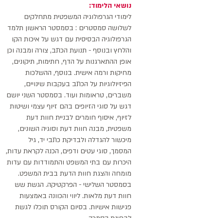
נושאי הלימוד:
לימודי הגרפולוגיה המשפטית מתחלקים
לשלושה סמסטרים : בסמסטר הראשון תלמד
הגרפולוגיה הבסיסית עם דגש על איכות הקו
והלחץ ובנוסף - תנועת הכתב, צורה ומבנה וכן
אופן ההתארגנות על הדף, חתימות, תיקונים,
מחיקות ורמה אישית. בנוסף, ההשלכות
הפיזיולוגיות על הכתב בעקבות שינויים,
משברים, טראומות ועוד. בסמסטר השני יושם
דגש על סוגי הזיופים בהם זיוף עצמי ושיטות
לזיוף, איסוף חומרים לבניית חוות דעת
משפטית, מבנה חוות דעת וסוגיה השונים,
מיכשור להגדלה ולבדיקת כתבי יד, גיל
המסמך, סוגי עטים ודפים, הכנה לקראת עדות,
היכרות עם בתי המשפט והתמודדות עם עדות
מומחה והצגת חוות הדעת בבית המשפט.
בסמסטר השלישי - הפרקטיקה. הגשת שש
חוות דעת מלאות. ליווי והכוונה באמצעות
פגישות אישיות. בסיום הקורס תוכלו לגשת