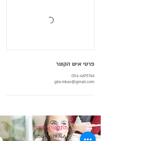
פרטי איש הקשר
054-4679746
gila.mkav@gmail.com
תתקשרו, נדבר!
054-4679746