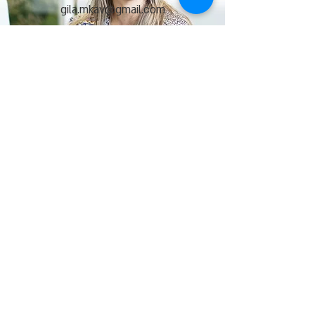
gila.mkav@gmail.com
רחוב הקרן 4 א' פתח תקווה​
הצטרפו אלינו לקבלת עדכונים וחדשות
אודות
בחינת הס
מכה​
קורסים ומפ
ג
שים