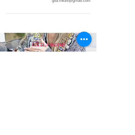
gila.mkav@gmail.com
תתקשרו, נדבר!
054-4679746
gila.mkav@gmail.com
רחוב הקרן 4 א' פתח תקווה​
הצטרפו אלינו לקבלת עדכונים וחדשות