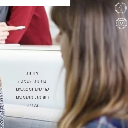
אודות
בחינת הס
מכה​
קורסים ומפ
ג
שים
רשימת מוסמכים
גלריה