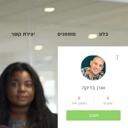
בלוג
מוסמכים
יצירת קשר
More actions
אורן בדיקה
0
0
עוקבים
במעקב אחר
מעקב